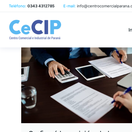
Teléfono:
0343 4312785
E-mail:
info@centrocomercialparana.
I