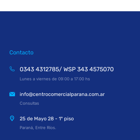
Contacto
0343 4312785/ WSP 343 4575070
Lunes a viernes de 09:00 a 17:00 hs
info@centrocomercialparana.com.ar
Consultas
25 de Mayo 28 - 1º piso
Paraná, Entre Ríos.