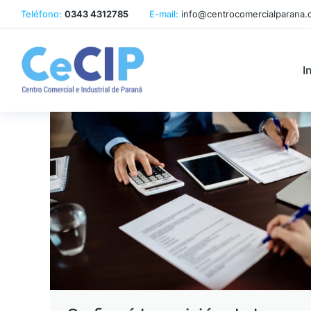
Teléfono:
0343 4312785
E-mail:
info@centrocomercialparana.
I